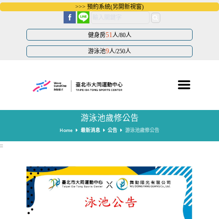
跳
>>> 預約系統(另開新視窗)
到
主
要
內
51
健身房
人/80人
容
區
9
游泳池
人/250人
塊
游泳池歲修公告
Home
最新消息
公告
游泳池歲修公告
:::