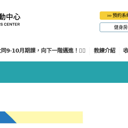
>>> 預約
健身房
𝟵-𝟭𝟬月期課，向下一階邁進！🤽‍♀️
教練介紹