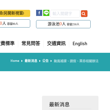
系統(另開新視窗)
0
0
人
游泳池
人
容留80人
容留250人
收費標準
常見問答
交通資訊
English
Home
最新消息
公告
颱風補課、請假、票券相關辦法
最新消息