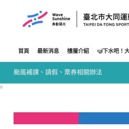
跳
到
主
要
內
容
區
塊
首頁
最新消息
樓層介紹
🤿下水吧！大同
颱風補課、請假、票券相關辦法
:::