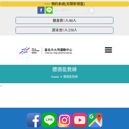
跳
>>> 預約系統(另開新視窗)
到
主
要
內
0
健身房
人/80人
容
區
0
游泳池
人/250人
塊
體適能教練
Home
體適能教練
:::