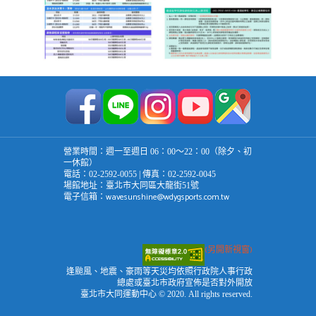
營業時間：週一至週日 06：00～22：00（除夕、初
一休館）
電話：02-2592-0055 | 傳真：02-2592-0045
場館地址：臺北市大同區大龍街51號
wavesunshine@wdygsports.com.tw
電子信箱：
(另開新視窗)
逢颱風、地震、豪雨等天災均依照行政院人事行政
總處或臺北市政府宣佈是否對外開放
臺北市大同運動中心 © 2020. All rights reserved.