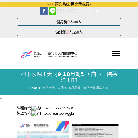
跳
>>> 預約系統(另開新視窗)
到
主
要
內
0
健身房
人/80人
容
區
0
游泳池
人/250人
塊
🤿下水吧！大同𝟵-𝟭𝟬月期課，向下一階邁
進！🤽‍♀️
Home
🤿下水吧！大同𝟵-𝟭𝟬月期課，向下一階邁進！🤽‍♀️
:::
https://lin.ee/GMISy9G
課程詢問
https://reurl.cc/vvggLj
線上報名