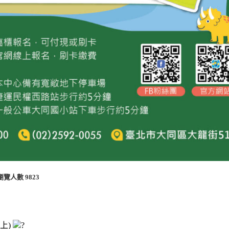
瀏覽人數
9823
上)