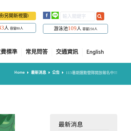
系統(另開新視窗)
43
109
人
游泳池
人
容留80人
容留250人
收費標準
常見問答
交通資訊
English
Home
最新消息
公告
113暑期運動營隊開放報名中!!!
最新消息