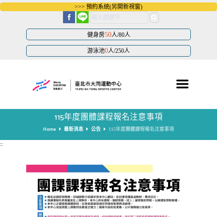
跳
>>> 預約系統(另開新視窗)
到
主
要
內
50
健身房
人/80人
容
區
0
游泳池
人/250人
塊
115年度團體課程報名注意事項
Home
最新消息
公告
115年度團體課程報名注意事項
:::