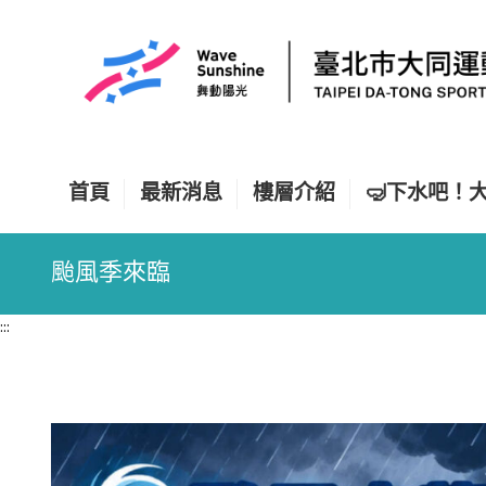
跳
到
主
要
內
容
區
塊
首頁
最新消息
樓層介紹
🤿下水吧！大同
颱風季來臨
:::