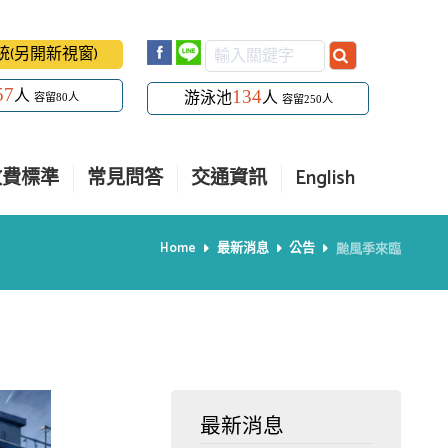
系統(另開新視窗)
57
134
人
游泳池
人
容留80人
容留250人
收費標準
常見問答
交通資訊
English
Home
最新消息
公告
颱風季來臨
最新消息